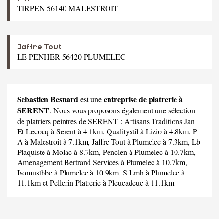
TIRPEN 56140 MALESTROIT
Jaffre Tout
LE PENHER 56420 PLUMELEC
Sebastien Besnard
entreprise de platrerie à
est une
SERENT
. Nous vous proposons également une sélection
de platriers peintres de SERENT :
Artisans Traditions Jan
Et Lecocq
à Serent à 4.1km,
Qualitystil
à Lizio à 4.8km,
P
A
à Malestroit à 7.1km,
Jaffre Tout
à Plumelec à 7.3km,
Lb
Plaquiste
à Molac à 8.7km,
Penclen
à Plumelec à 10.7km,
Amenagement Bertrand Services
à Plumelec à 10.7km,
Isomustbbc
à Plumelec à 10.9km,
S Lmh
à Plumelec à
11.1km et
Pellerin Platrerie
à Pleucadeuc à 11.1km.