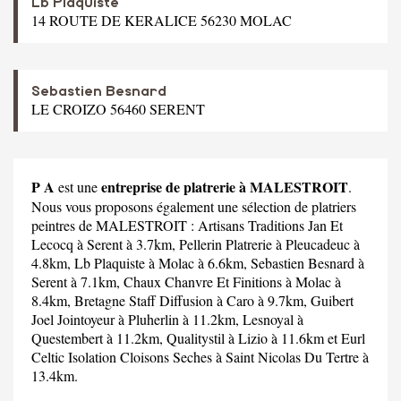
Lb Plaquiste
14 ROUTE DE KERALICE 56230 MOLAC
Sebastien Besnard
LE CROIZO 56460 SERENT
P A
entreprise de platrerie à MALESTROIT
est une
.
Nous vous proposons également une sélection de platriers
peintres de MALESTROIT :
Artisans Traditions Jan Et
Lecocq
à Serent à 3.7km,
Pellerin Platrerie
à Pleucadeuc à
4.8km,
Lb Plaquiste
à Molac à 6.6km,
Sebastien Besnard
à
Serent à 7.1km,
Chaux Chanvre Et Finitions
à Molac à
8.4km,
Bretagne Staff Diffusion
à Caro à 9.7km,
Guibert
Joel Jointoyeur
à Pluherlin à 11.2km,
Lesnoyal
à
Questembert à 11.2km,
Qualitystil
à Lizio à 11.6km et
Eurl
Celtic Isolation Cloisons Seches
à Saint Nicolas Du Tertre à
13.4km.