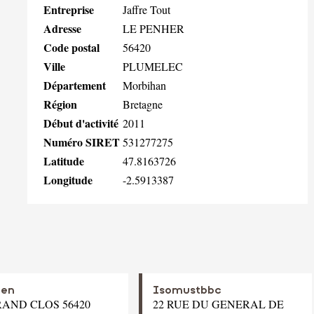
Entreprise
Jaffre Tout
Adresse
LE PENHER
Code postal
56420
Ville
PLUMELEC
Département
Morbihan
Région
Bretagne
Début d'activité
2011
Numéro SIRET
531277275
Latitude
47.8163726
Longitude
-2.5913387
len
Isomustbbc
RAND CLOS 56420
22 RUE DU GENERAL DE