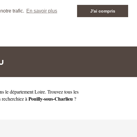
otre trafic.
En savoir plus
J'ai compris
u
ns le département
Loire
. Trouvez tous les
Pouilly-sous-Charlieu
us recherchiez à
?