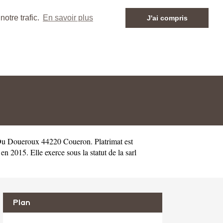
otre trafic.
En savoir plus
J'ai compris
Du Doueroux 44220 Coueron. Platrimat est
2015. Elle exerce sous la statut de la sarl
Plan