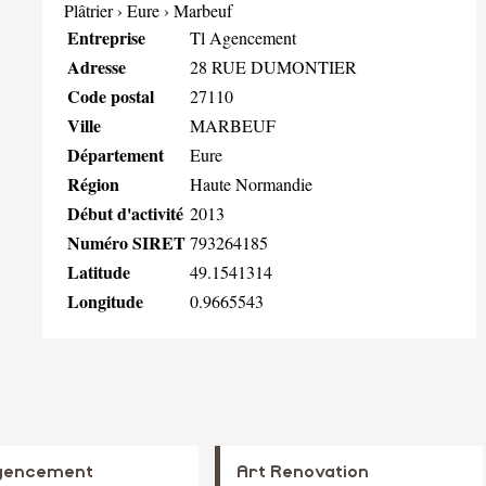
Plâtrier
›
Eure
›
Marbeuf
Entreprise
Tl Agencement
Adresse
28 RUE DUMONTIER
Code postal
27110
Ville
MARBEUF
Département
Eure
Région
Haute Normandie
Début d'activité
2013
Numéro SIRET
793264185
Latitude
49.1541314
Longitude
0.9665543
gencement
Art Renovation