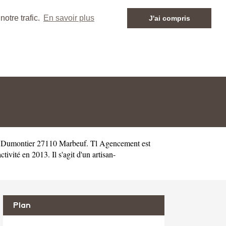
otre trafic.
En savoir plus
J'ai compris
e Dumontier 27110 Marbeuf. Tl Agencement est
té en 2013. Il s'agit d'un artisan-
Plan