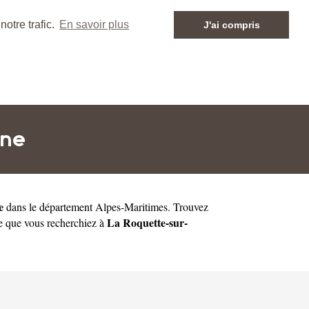
otre trafic.
En savoir plus
J'ai compris
gne
e
dans le département
Alpes-Maritimes
. Trouvez
La Roquette-sur-
 ce que vous recherchiez à