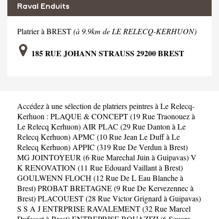
Raval Enduits
Platrier à BREST
(à 9.9km de LE RELECQ-KERHUON)
185 RUE JOHANN STRAUSS 29200 BREST
Accédez à une sélection de platriers peintres à Le Relecq-
Kerhuon :
PLAQUE & CONCEPT (19 Rue Traonouez à
Le Relecq Kerhuon)
AIR PLAC (29 Rue Danton à Le
Relecq Kerhuon)
APMC (10 Rue Jean Le Duff à Le
Relecq Kerhuon)
APPIC (319 Rue De Verdun à Brest)
MG JOINTOYEUR (6 Rue Marechal Juin à Guipavas)
V
K RENOVATION (11 Rue Edouard Vaillant à Brest)
GOULWENN FLOCH (12 Rue De L Eau Blanche à
Brest)
PROBAT BRETAGNE (9 Rue De Kervezennec à
Brest)
PLACOUEST (28 Rue Victor Grignard à Guipavas)
S S A J ENTRPRISE RAVALEMENT (32 Rue Marcel
Dufosset à Brest)
ENTREPRISE BOUAZIZI (6 Square