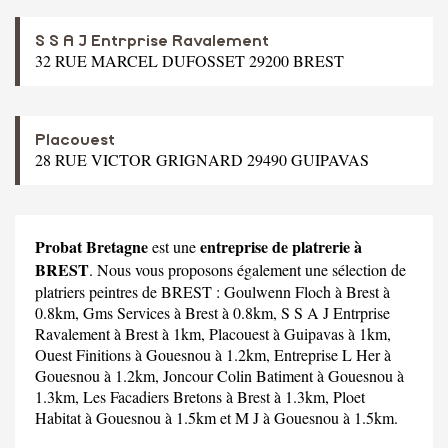
S S A J Entrprise Ravalement
32 RUE MARCEL DUFOSSET 29200 BREST
Placouest
28 RUE VICTOR GRIGNARD 29490 GUIPAVAS
Probat Bretagne
entreprise de platrerie à
est une
BREST
. Nous vous proposons également une sélection de
platriers peintres de BREST :
Goulwenn Floch
à Brest à
0.8km,
Gms Services
à Brest à 0.8km,
S S A J Entrprise
Ravalement
à Brest à 1km,
Placouest
à Guipavas à 1km,
Ouest Finitions
à Gouesnou à 1.2km,
Entreprise L Her
à
Gouesnou à 1.2km,
Joncour Colin Batiment
à Gouesnou à
1.3km,
Les Facadiers Bretons
à Brest à 1.3km,
Ploet
Habitat
à Gouesnou à 1.5km et
M J
à Gouesnou à 1.5km.