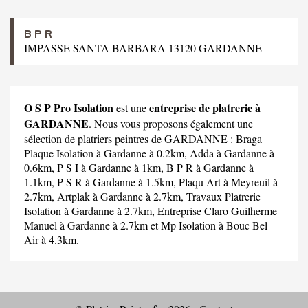
B P R
IMPASSE SANTA BARBARA 13120 GARDANNE
O S P Pro Isolation
entreprise de platrerie à
est une
GARDANNE
. Nous vous proposons également une
sélection de platriers peintres de GARDANNE :
Braga
Plaque Isolation
à Gardanne à 0.2km,
Adda
à Gardanne à
0.6km,
P S I
à Gardanne à 1km,
B P R
à Gardanne à
1.1km,
P S R
à Gardanne à 1.5km,
Plaqu Art
à Meyreuil à
2.7km,
Artplak
à Gardanne à 2.7km,
Travaux Platrerie
Isolation
à Gardanne à 2.7km,
Entreprise Claro Guilherme
Manuel
à Gardanne à 2.7km et
Mp Isolation
à Bouc Bel
Air à 4.3km.