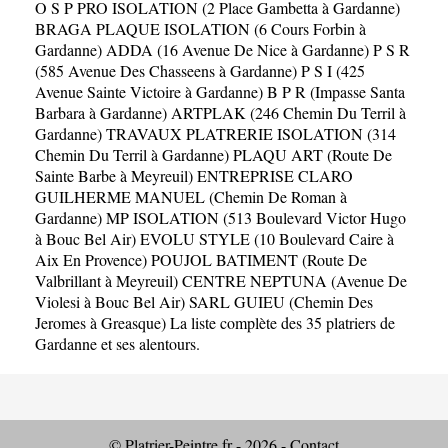
O S P PRO ISOLATION (2 Place Gambetta à Gardanne)
BRAGA PLAQUE ISOLATION (6 Cours Forbin à
Gardanne)
ADDA (16 Avenue De Nice à Gardanne)
P S R
(585 Avenue Des Chasseens à Gardanne)
P S I (425
Avenue Sainte Victoire à Gardanne)
B P R (Impasse Santa
Barbara à Gardanne)
ARTPLAK (246 Chemin Du Terril à
Gardanne)
TRAVAUX PLATRERIE ISOLATION (314
Chemin Du Terril à Gardanne)
PLAQU ART (Route De
Sainte Barbe à Meyreuil)
ENTREPRISE CLARO
GUILHERME MANUEL (Chemin De Roman à
Gardanne)
MP ISOLATION (513 Boulevard Victor Hugo
à Bouc Bel Air)
EVOLU STYLE (10 Boulevard Caire à
Aix En Provence)
POUJOL BATIMENT (Route De
Valbrillant à Meyreuil)
CENTRE NEPTUNA (Avenue De
Violesi à Bouc Bel Air)
SARL GUIEU (Chemin Des
Jeromes à Greasque)
La liste complète des 35 platriers de
Gardanne et ses alentours.
© Platrier-Peintre.fr - 2026 -
Contact