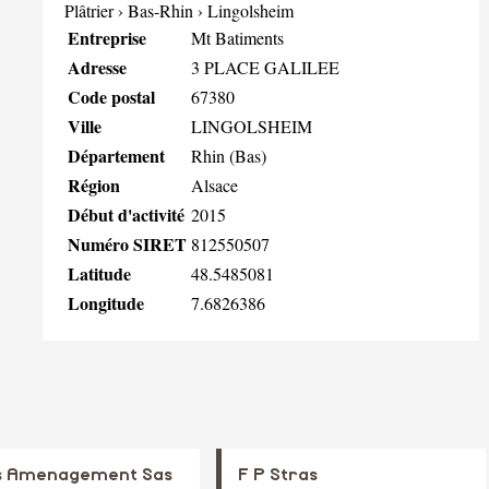
Plâtrier
›
Bas-Rhin
›
Lingolsheim
Entreprise
Mt Batiments
Adresse
3 PLACE GALILEE
Code postal
67380
Ville
LINGOLSHEIM
Département
Rhin (Bas)
Région
Alsace
Début d'activité
2015
Numéro SIRET
812550507
Latitude
48.5485081
Longitude
7.6826386
s Amenagement Sas
F P Stras