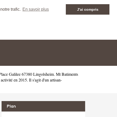
otre trafic.
En savoir plus
J'ai compris
 Place Galilee 67380 Lingolsheim. Mt Batiments
vité en 2015. Il s'agit d'un artisan-
Plan