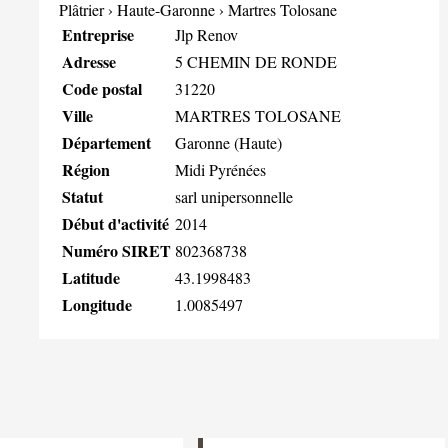
Plâtrier
›
Haute-Garonne
›
Martres Tolosane
Entreprise
Jlp Renov
Adresse
5 CHEMIN DE RONDE
Code postal
31220
Ville
MARTRES TOLOSANE
Département
Garonne (Haute)
Région
Midi Pyrénées
Statut
sarl unipersonnelle
Début d'activité
2014
Numéro SIRET
802368738
Latitude
43.1998483
Longitude
1.0085497