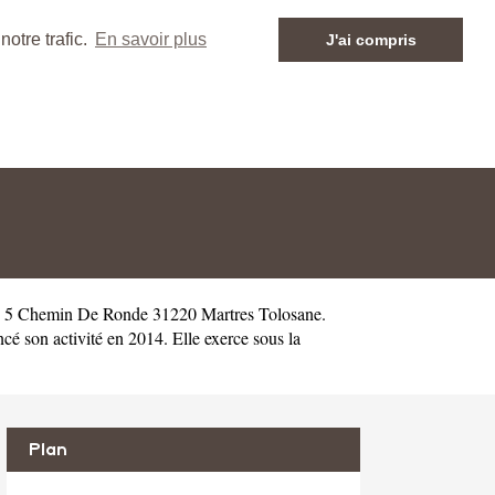
otre trafic.
En savoir plus
J'ai compris
au 5 Chemin De Ronde 31220 Martres Tolosane.
 son activité en 2014. Elle exerce sous la
Plan