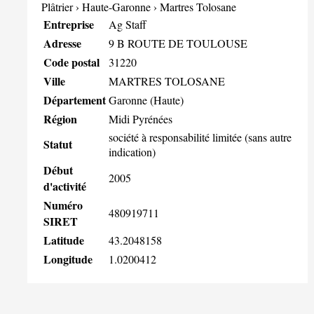
Plâtrier
›
Haute-Garonne
›
Martres Tolosane
Entreprise
Ag Staff
Adresse
9 B ROUTE DE TOULOUSE
Code postal
31220
Ville
MARTRES TOLOSANE
Département
Garonne (Haute)
Région
Midi Pyrénées
société à responsabilité limitée (sans autre
Statut
indication)
Début
2005
d'activité
Numéro
480919711
SIRET
Latitude
43.2048158
Longitude
1.0200412