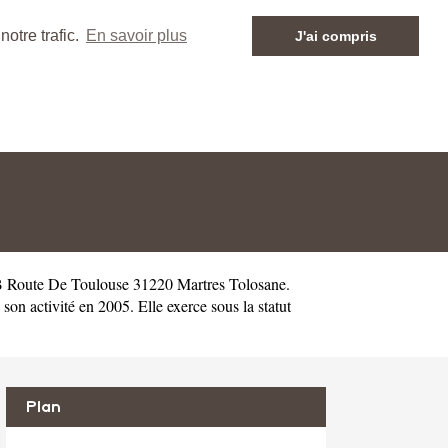
otre trafic.
En savoir plus
J'ai compris
 B Route De Toulouse 31220 Martres Tolosane.
 activité en 2005. Elle exerce sous la statut
Plan