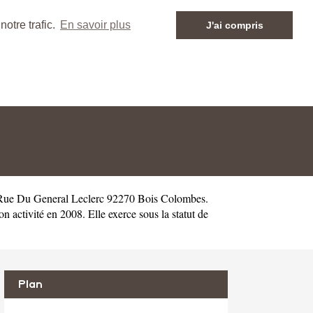
otre trafic.
En savoir plus
J'ai compris
 Rue Du General Leclerc 92270 Bois Colombes.
ctivité en 2008. Elle exerce sous la statut de
Plan