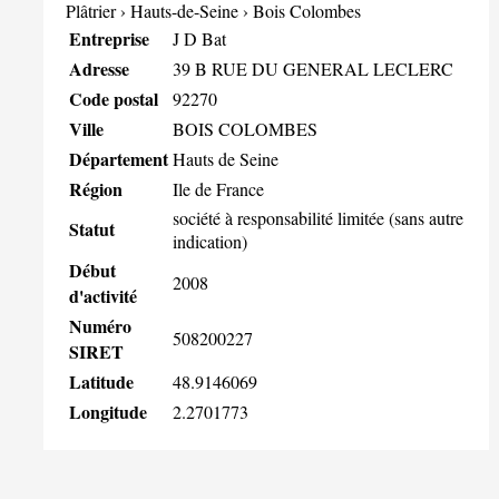
Plâtrier
›
Hauts-de-Seine
›
Bois Colombes
Entreprise
J D Bat
Adresse
39 B RUE DU GENERAL LECLERC
Code postal
92270
Ville
BOIS COLOMBES
Département
Hauts de Seine
Région
Ile de France
société à responsabilité limitée (sans autre
Statut
indication)
Début
2008
d'activité
Numéro
508200227
SIRET
Latitude
48.9146069
Longitude
2.2701773