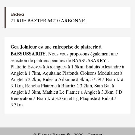
Bidea
21 RUE BAZTER 64210 ARBONNE
Gea Jointeur
entreprise de platrerie à
est une
BASSUSSARRY
. Nous vous proposons également une
sélection de platriers peintres de BASSUSSARRY :
Platrerie Esteves
à Arcangues à 1.5km,
Enduits Alexandre
à
Anglet à 1.7km,
Aquitaine Plafonds Cloisons Modulaires
à
Anglet à 2.2km,
Bidea
à Arbonne à 3km,
57 59
à Biarritz à
3.1km,
Renoba Platrerie
à Biarritz à 3.2km,
Sam Bat
à
Anglet à 3.3km,
Mathieu Le Platrier
à Anglet à 3.3km,
J D
Renovation
à Biarritz à 3.3km et
Lg Plaquiste
à Bidart à
3.3km.
© Platrier-Peintre.fr - 2026 -
Contact