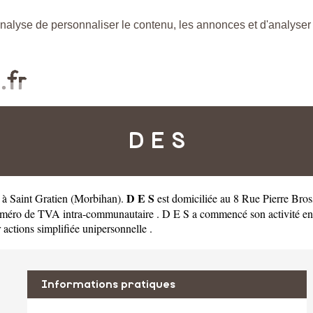
nalyse de personnaliser le contenu, les annonces et d'analyser n
D E S
D E S
e à Saint Gratien
(
Morbihan
).
est domiciliée au 8 Rue Pierre Bros
éro de TVA intra-communautaire . D E S a commencé son activité en 201
 actions simplifiée unipersonnelle .
Informations pratiques