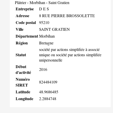
Plâtrier
›
Morbihan
›
Saint Gratien
Entreprise
D E S
Adresse
8 RUE PIERRE BROSSOLETTE
Code postal
95210
Ville
SAINT GRATIEN
Département
Morbihan
Région
Bretagne
société par actions simplifiée à associé
Statut
unique ou société par actions simplifiée
unipersonnelle
Début
2016
d'activité
Numéro
824484109
SIRET
Latitude
48.9686485
Longitude
2.2884748