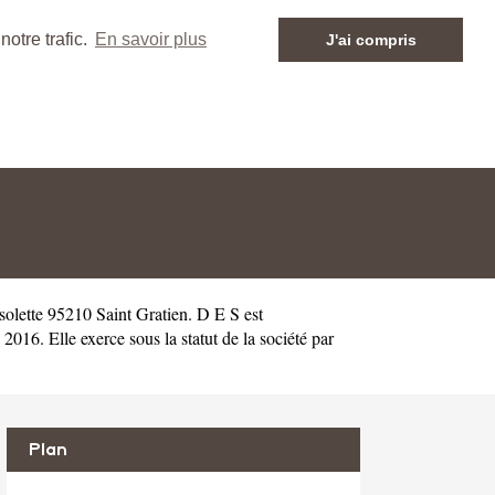
otre trafic.
En savoir plus
J'ai compris
solette 95210 Saint Gratien. D E S est
6. Elle exerce sous la statut de la société par
Plan