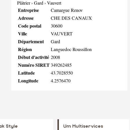
Plâtrier
›
Gard
›
Vauvert
Entreprise
Camargue Renov
Adresse
CHE DES CANAUX
Code postal
30600
Ville
VAUVERT
Département
Gard
Région
Languedoc Roussillon
Début d'activité
2008
Numéro SIRET
349262485
Latitude
43.7028550
Longitude
4.2576470
ak Style
Um Multiservices