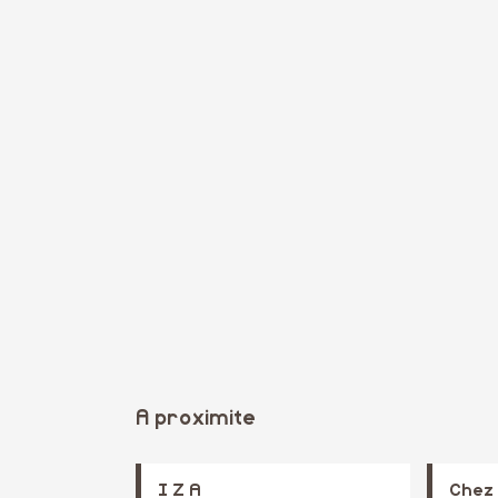
A proximite
I Z A
Chez