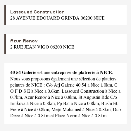
Lassoued Construction
28 AVENUE EDOUARD GRINDA 06200 NICE
Azur Renov
2 RUE JEAN VIGO 06200 NICE
40 54 Galerie
entreprise de platrerie à NICE
est une
.
Nous vous proposons également une sélection de platriers
peintres de NICE :
C/o Afj Galerie 40 54
à Nice à 0km,
C
O F D S E
à Nice à 0.6km,
Lassoued Construction
à Nice à
0.7km,
Azur Renov
à Nice à 0.8km,
St Augustin Rdc C/o
Irinkova
à Nice à 0.8km,
Pp Bat
à Nice à 0.8km,
Bushi Et
Frere
à Nice à 0.8km,
Mejri Mohamed
à Nice à 0.8km,
Dcp
Deco
à Nice à 0.8km et
Placo Norm
à Nice à 0.8km.