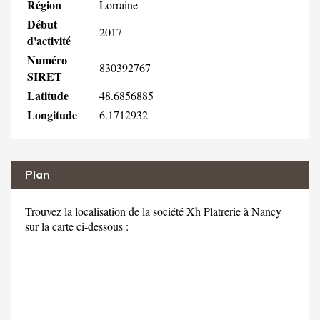
Région
Lorraine
Début
2017
d'activité
Numéro
830392767
SIRET
Latitude
48.6856885
Longitude
6.1712932
Plan
Trouvez la localisation de la société Xh Platrerie à Nancy
sur la carte ci-dessous :