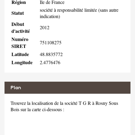
Région
Ile de France
société à responsabilité limitée (sans autre
Statut
indication)
Début
2012
d'activité
Numéro
751108275
SIRET
Latitude
48.8835772
Longitude
2.4776476
Plan
Trouvez la localisation de la société T G R à Rosny Sous
Bois sur la carte ci-dessous :