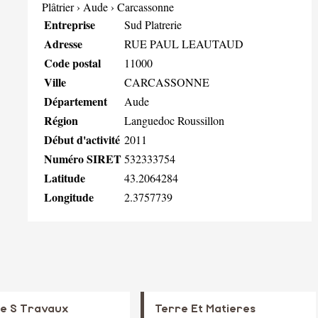
Plâtrier
›
Aude
›
Carcassonne
Entreprise
Sud Platrerie
Adresse
RUE PAUL LEAUTAUD
Code postal
11000
Ville
CARCASSONNE
Département
Aude
Région
Languedoc Roussillon
Début d'activité
2011
Numéro SIRET
532333754
Latitude
43.2064284
Longitude
2.3757739
ie S Travaux
Terre Et Matieres