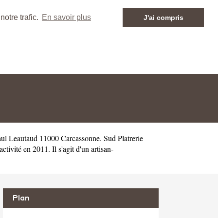
otre trafic.
En savoir plus
J'ai compris
aul Leautaud 11000 Carcassonne. Sud Platrerie
vité en 2011. Il s'agit d'un artisan-
Plan