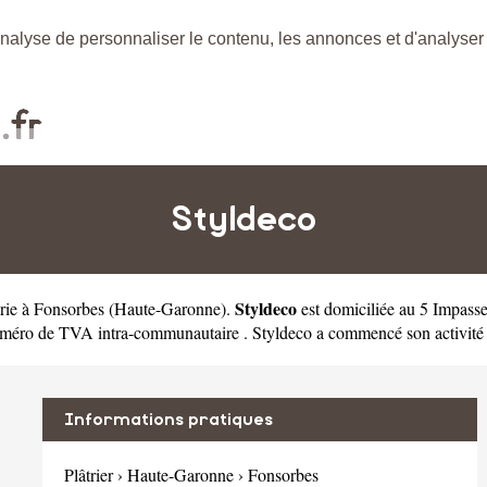
nalyse de personnaliser le contenu, les annonces et d'analyser n
Styldeco
Styldeco
erie à Fonsorbes
(
Haute-Garonne
).
est domiciliée au 5 Impas
éro de TVA intra-communautaire . Styldeco a commencé son activité en
Informations pratiques
Plâtrier
›
Haute-Garonne
›
Fonsorbes