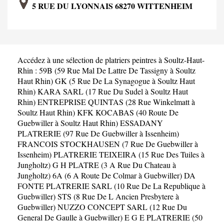
5 RUE DU LYONNAIS 68270 WITTENHEIM
Accédez à une sélection de platriers peintres à Soultz-Haut-
Rhin :
59B (59 Rue Mal De Lattre De Tassigny à Soultz
Haut Rhin)
GK (5 Rue De La Synagogue à Soultz Haut
Rhin)
KARA SARL (17 Rue Du Sudel à Soultz Haut
Rhin)
ENTREPRISE QUINTAS (28 Rue Winkelmatt à
Soultz Haut Rhin)
KFK KOCABAS (40 Route De
Guebwiller à Soultz Haut Rhin)
ESSADANY
PLATRERIE (97 Rue De Guebwiller à Issenheim)
FRANCOIS STOCKHAUSEN (7 Rue De Guebwiller à
Issenheim)
PLATRERIE TEIXEIRA (15 Rue Des Tuiles à
Jungholtz)
G H PLATRE (3 A Rue Du Chateau à
Jungholtz)
6A (6 A Route De Colmar à Guebwiller)
DA
FONTE PLATRERIE SARL (10 Rue De La Republique à
Guebwiller)
STS (8 Rue De L Ancien Presbytere à
Guebwiller)
NUZZO CONCEPT SARL (12 Rue Du
General De Gaulle à Guebwiller)
E G E PLATRERIE (50