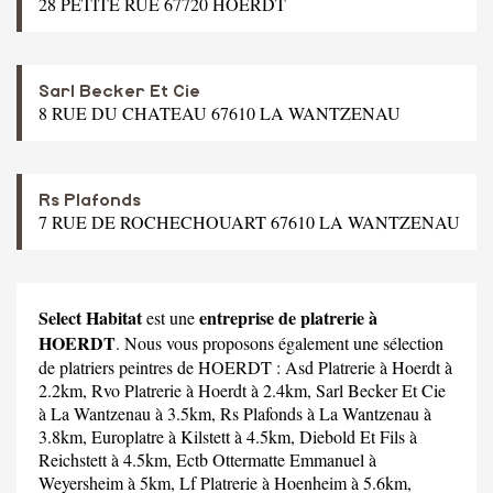
28 PETITE RUE 67720 HOERDT
Sarl Becker Et Cie
8 RUE DU CHATEAU 67610 LA WANTZENAU
Rs Plafonds
7 RUE DE ROCHECHOUART 67610 LA WANTZENAU
Select Habitat
entreprise de platrerie à
est une
HOERDT
. Nous vous proposons également une sélection
de platriers peintres de HOERDT :
Asd Platrerie
à Hoerdt à
2.2km,
Rvo Platrerie
à Hoerdt à 2.4km,
Sarl Becker Et Cie
à La Wantzenau à 3.5km,
Rs Plafonds
à La Wantzenau à
3.8km,
Europlatre
à Kilstett à 4.5km,
Diebold Et Fils
à
Reichstett à 4.5km,
Ectb Ottermatte Emmanuel
à
Weyersheim à 5km,
Lf Platrerie
à Hoenheim à 5.6km,