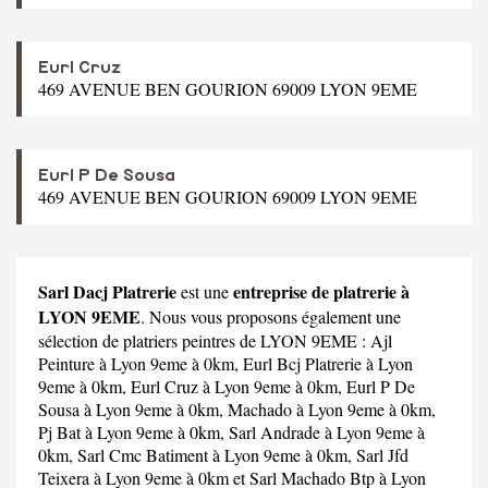
Eurl Cruz
469 AVENUE BEN GOURION 69009 LYON 9EME
Eurl P De Sousa
469 AVENUE BEN GOURION 69009 LYON 9EME
Sarl Dacj Platrerie
entreprise de platrerie à
est une
LYON 9EME
. Nous vous proposons également une
sélection de platriers peintres de LYON 9EME :
Ajl
Peinture
à Lyon 9eme à 0km,
Eurl Bcj Platrerie
à Lyon
9eme à 0km,
Eurl Cruz
à Lyon 9eme à 0km,
Eurl P De
Sousa
à Lyon 9eme à 0km,
Machado
à Lyon 9eme à 0km,
Pj Bat
à Lyon 9eme à 0km,
Sarl Andrade
à Lyon 9eme à
0km,
Sarl Cmc Batiment
à Lyon 9eme à 0km,
Sarl Jfd
Teixera
à Lyon 9eme à 0km et
Sarl Machado Btp
à Lyon