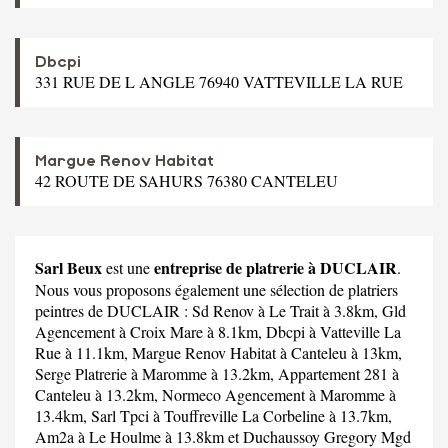
Dbcpi
331 RUE DE L ANGLE 76940 VATTEVILLE LA RUE
Margue Renov Habitat
42 ROUTE DE SAHURS 76380 CANTELEU
Sarl Beux
entreprise de platrerie à DUCLAIR
est une
.
Nous vous proposons également une sélection de platriers
peintres de DUCLAIR :
Sd Renov
à Le Trait à 3.8km,
Gld
Agencement
à Croix Mare à 8.1km,
Dbcpi
à Vatteville La
Rue à 11.1km,
Margue Renov Habitat
à Canteleu à 13km,
Serge Platrerie
à Maromme à 13.2km,
Appartement 281
à
Canteleu à 13.2km,
Normeco Agencement
à Maromme à
13.4km,
Sarl Tpci
à Touffreville La Corbeline à 13.7km,
Am2a
à Le Houlme à 13.8km et
Duchaussoy Gregory Mgd