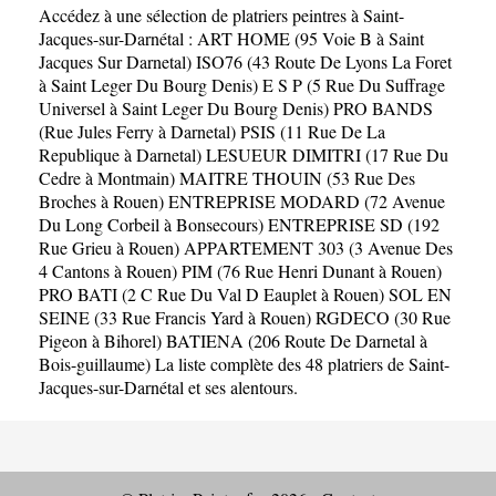
Accédez à une sélection de platriers peintres à Saint-
Jacques-sur-Darnétal :
ART HOME (95 Voie B à Saint
Jacques Sur Darnetal)
ISO76 (43 Route De Lyons La Foret
à Saint Leger Du Bourg Denis)
E S P (5 Rue Du Suffrage
Universel à Saint Leger Du Bourg Denis)
PRO BANDS
(Rue Jules Ferry à Darnetal)
PSIS (11 Rue De La
Republique à Darnetal)
LESUEUR DIMITRI (17 Rue Du
Cedre à Montmain)
MAITRE THOUIN (53 Rue Des
Broches à Rouen)
ENTREPRISE MODARD (72 Avenue
Du Long Corbeil à Bonsecours)
ENTREPRISE SD (192
Rue Grieu à Rouen)
APPARTEMENT 303 (3 Avenue Des
4 Cantons à Rouen)
PIM (76 Rue Henri Dunant à Rouen)
PRO BATI (2 C Rue Du Val D Eauplet à Rouen)
SOL EN
SEINE (33 Rue Francis Yard à Rouen)
RGDECO (30 Rue
Pigeon à Bihorel)
BATIENA (206 Route De Darnetal à
Bois-guillaume)
La liste complète des 48 platriers de Saint-
Jacques-sur-Darnétal et ses alentours.