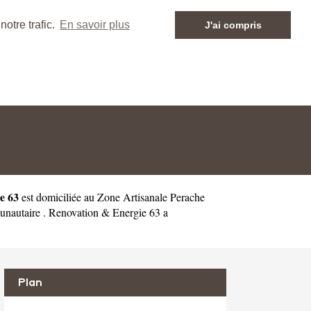
otre trafic.
En savoir plus
J'ai compris
e 63
est domiciliée au Zone Artisanale Perache
nautaire . Renovation & Energie 63 a
Plan