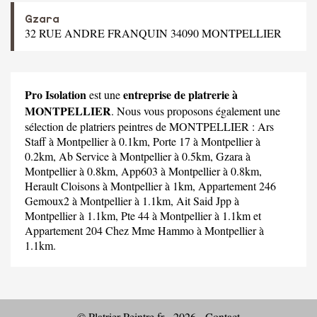
Gzara
32 RUE ANDRE FRANQUIN 34090 MONTPELLIER
Pro Isolation
entreprise de platrerie à
est une
MONTPELLIER
. Nous vous proposons également une
sélection de platriers peintres de MONTPELLIER :
Ars
Staff
à Montpellier à 0.1km,
Porte 17
à Montpellier à
0.2km,
Ab Service
à Montpellier à 0.5km,
Gzara
à
Montpellier à 0.8km,
App603
à Montpellier à 0.8km,
Herault Cloisons
à Montpellier à 1km,
Appartement 246
Gemoux2
à Montpellier à 1.1km,
Ait Said Jpp
à
Montpellier à 1.1km,
Pte 44
à Montpellier à 1.1km et
Appartement 204 Chez Mme Hammo
à Montpellier à
1.1km.
© Platrier-Peintre.fr - 2026 -
Contact