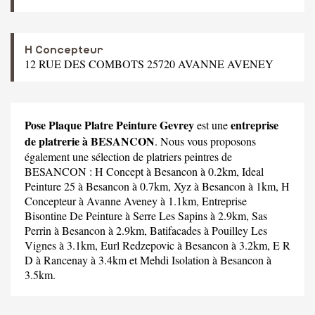
H Concepteur
12 RUE DES COMBOTS 25720 AVANNE AVENEY
Pose Plaque Platre Peinture Gevrey
entreprise
est une
de platrerie à BESANCON
. Nous vous proposons
également une sélection de platriers peintres de
BESANCON :
H Concept
à Besancon à 0.2km,
Ideal
Peinture 25
à Besancon à 0.7km,
Xyz
à Besancon à 1km,
H
Concepteur
à Avanne Aveney à 1.1km,
Entreprise
Bisontine De Peinture
à Serre Les Sapins à 2.9km,
Sas
Perrin
à Besancon à 2.9km,
Batifacades
à Pouilley Les
Vignes à 3.1km,
Eurl Redzepovic
à Besancon à 3.2km,
E R
D
à Rancenay à 3.4km et
Mehdi Isolation
à Besancon à
3.5km.