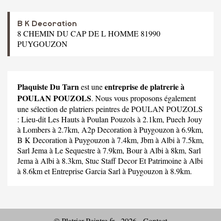
B K Decoration
8 CHEMIN DU CAP DE L HOMME 81990
PUYGOUZON
Plaquiste Du Tarn
entreprise de platrerie à
est une
POULAN POUZOLS
. Nous vous proposons également
une sélection de platriers peintres de POULAN POUZOLS
:
Lieu-dit Les Hauts
à Poulan Pouzols à 2.1km,
Puech Jouy
à Lombers à 2.7km,
A2p Decoration
à Puygouzon à 6.9km,
B K Decoration
à Puygouzon à 7.4km,
Jbm
à Albi à 7.5km,
Sarl Jema
à Le Sequestre à 7.9km,
Bour
à Albi à 8km,
Sarl
Jema
à Albi à 8.3km,
Stuc Staff Decor Et Patrimoine
à Albi
à 8.6km et
Entreprise Garcia Sarl
à Puygouzon à 8.9km.
© Platrier-Peintre.fr - 2026 -
Contact