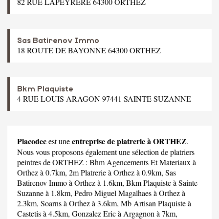
82 RUE LAPEYRERE 64300 ORTHEZ
Sas Batirenov Immo
18 ROUTE DE BAYONNE 64300 ORTHEZ
Bkm Plaquiste
4 RUE LOUIS ARAGON 97441 SAINTE SUZANNE
Placodec
entreprise de platrerie à ORTHEZ
est une
.
Nous vous proposons également une sélection de platriers
peintres de ORTHEZ :
Bhm Agencements Et Materiaux
à
Orthez à 0.7km,
2m Platrerie
à Orthez à 0.9km,
Sas
Batirenov Immo
à Orthez à 1.6km,
Bkm Plaquiste
à Sainte
Suzanne à 1.8km,
Pedro Miguel Magalhaes
à Orthez à
2.3km,
Soarns
à Orthez à 3.6km,
Mb Artisan Plaquiste
à
Castetis à 4.5km,
Gonzalez Eric
à Argagnon à 7km,