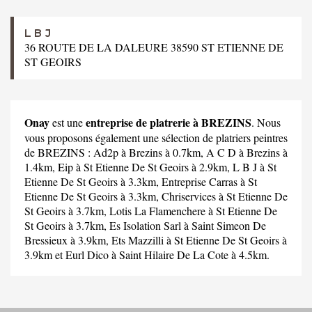
L B J
36 ROUTE DE LA DALEURE 38590 ST ETIENNE DE
ST GEOIRS
Onay
entreprise de platrerie à BREZINS
est une
. Nous
vous proposons également une sélection de platriers peintres
de BREZINS :
Ad2p
à Brezins à 0.7km,
A C D
à Brezins à
1.4km,
Eip
à St Etienne De St Geoirs à 2.9km,
L B J
à St
Etienne De St Geoirs à 3.3km,
Entreprise Carras
à St
Etienne De St Geoirs à 3.3km,
Chriservices
à St Etienne De
St Geoirs à 3.7km,
Lotis La Flamenchere
à St Etienne De
St Geoirs à 3.7km,
Es Isolation Sarl
à Saint Simeon De
Bressieux à 3.9km,
Ets Mazzilli
à St Etienne De St Geoirs à
3.9km et
Eurl Dico
à Saint Hilaire De La Cote à 4.5km.