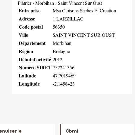
Plâtrier
›
Morbihan
›
Saint Vincent Sur Oust
Entreprise
Msa Cloisons Seches Et Creation
Adresse
1 LARZILLAC
Code postal
56350
Ville
SAINT VINCENT SUR OUST
Département
Morbihan
Région
Bretagne
Début d'activité
2012
Numéro SIRET
752241356
Latitude
47.7019469
Longitude
-2.1458423
enuiserie
Cbmi