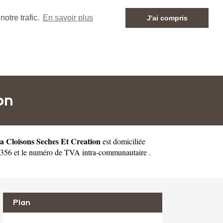
otre trafic.
En savoir plus
J'ai compris
on
a Cloisons Seches Et Creation
est domiciliée
1356 et le numéro de TVA intra-communautaire .
Plan