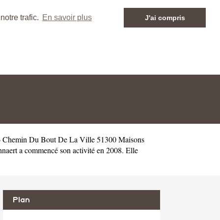
otre trafic.
En savoir plus
J'ai compris
 6 Chemin Du Bout De La Ville 51300 Maisons
aert a commencé son activité en 2008. Elle
Plan