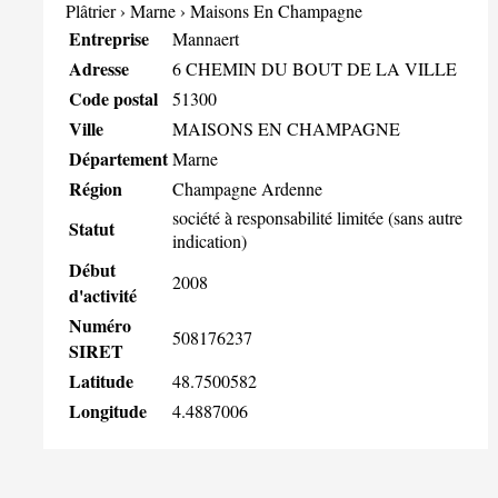
Plâtrier
›
Marne
›
Maisons En Champagne
Entreprise
Mannaert
Adresse
6 CHEMIN DU BOUT DE LA VILLE
Code postal
51300
Ville
MAISONS EN CHAMPAGNE
Département
Marne
Région
Champagne Ardenne
société à responsabilité limitée (sans autre
Statut
indication)
Début
2008
d'activité
Numéro
508176237
SIRET
Latitude
48.7500582
Longitude
4.4887006