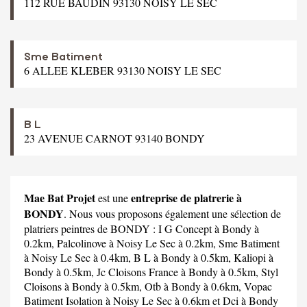
112 RUE BAUDIN 93130 NOISY LE SEC
Sme Batiment
6 ALLEE KLEBER 93130 NOISY LE SEC
B L
23 AVENUE CARNOT 93140 BONDY
Mae Bat Projet
entreprise de platrerie à
est une
BONDY
. Nous vous proposons également une sélection de
platriers peintres de BONDY :
I G Concept
à Bondy à
0.2km,
Palcolinove
à Noisy Le Sec à 0.2km,
Sme Batiment
à Noisy Le Sec à 0.4km,
B L
à Bondy à 0.5km,
Kaliopi
à
Bondy à 0.5km,
Jc Cloisons France
à Bondy à 0.5km,
Styl
Cloisons
à Bondy à 0.5km,
Otb
à Bondy à 0.6km,
Vopac
Batiment Isolation
à Noisy Le Sec à 0.6km et
Dci
à Bondy