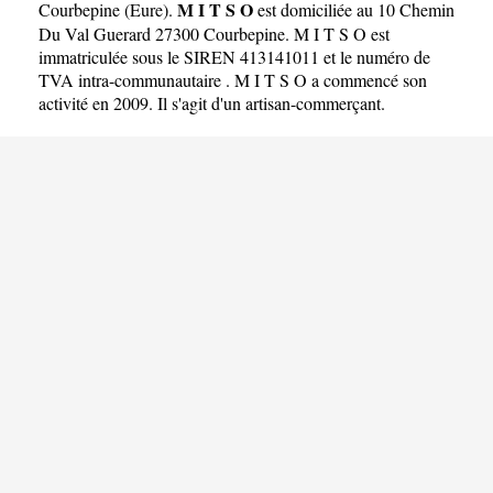
M I T S O
Courbepine
(
Eure
).
est domiciliée au 10 Chemin
Du Val Guerard 27300 Courbepine. M I T S O est
immatriculée sous le SIREN 413141011 et le numéro de
TVA intra-communautaire . M I T S O a commencé son
activité en 2009. Il s'agit d'un artisan-commerçant.