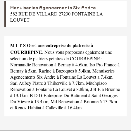
Menuiseries Agencements Six Andre
582 RUE DE VILLARD 27230 FONTAINE LA
LOUVET
M I T S O
entreprise de platrerie à
est une
COURBEPINE
. Nous vous proposons également une
sélection de platriers peintres de COURBEPINE :
Normandie Renovation
à Bernay à 4.6km,
Iso Pro France
à
Bernay à 5km,
Racine
à Bazoques à 5.4km,
Menuiseries
Agencements Six Andre
à Fontaine La Louvet à 7.4km,
Sarl Aubey Platre
à Thiberville à 7.7km,
Mitchplaco
Renovation
à Fontaine La Louvet à 8.8km,
J B E
à Brionne
à 13.1km,
B D G Entreprise Du Batiment
à Saint Georges
Du Vievre à 13.4km,
Md Renovation
à Brionne à 13.7km
et
Renov Habitat
à Calleville à 16.4km.