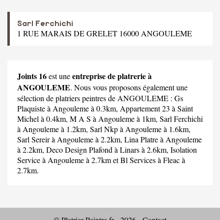
Sarl Ferchichi
1 RUE MARAIS DE GRELET 16000 ANGOULEME
Joints 16
entreprise de platrerie à
est une
ANGOULEME
. Nous vous proposons également une
sélection de platriers peintres de ANGOULEME :
Gs
Plaquiste
à Angouleme à 0.3km,
Appartement 23
à Saint
Michel à 0.4km,
M A S
à Angouleme à 1km,
Sarl Ferchichi
à Angouleme à 1.2km,
Sarl Nkp
à Angouleme à 1.6km,
Sarl Sereir
à Angouleme à 2.2km,
Lina Platre
à Angouleme
à 2.2km,
Deco Design Plafond
à Linars à 2.6km,
Isolation
Service
à Angouleme à 2.7km et
Bl Services
à Fleac à
2.7km.
© Platrier-Peintre.fr - 2026 -
Contact