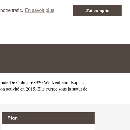
otre trafic.
En savoir plus
J'ai compris
 Route De Colmar 68920 Wintzenheim. Isoplac
activité en 2015. Elle exerce sous la statut de
Plan