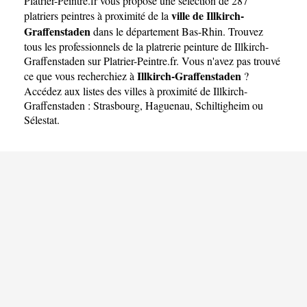
Platrier-Peintre.fr
vous propose une sélection de 287
ville de Illkirch-
platriers peintres à proximité de la
Graffenstaden
dans le département
Bas-Rhin
. Trouvez
tous les professionnels de la platrerie peinture de Illkirch-
Graffenstaden sur Platrier-Peintre.fr. Vous n'avez pas trouvé
Illkirch-Graffenstaden
ce que vous recherchiez à
?
Accédez aux listes des villes à proximité de Illkirch-
Graffenstaden :
Strasbourg
,
Haguenau
,
Schiltigheim
ou
Sélestat
.