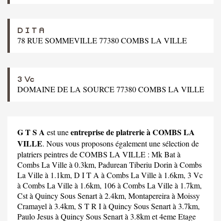
D I T A
78 RUE SOMMEVILLE 77380 COMBS LA VILLE
3 Vc
DOMAINE DE LA SOURCE 77380 COMBS LA VILLE
G T S A
entreprise de platrerie à COMBS LA
est une
VILLE
. Nous vous proposons également une sélection de
platriers peintres de COMBS LA VILLE :
Mk Bat
à
Combs La Ville à 0.3km,
Padurean Tiberiu Dorin
à Combs
La Ville à 1.1km,
D I T A
à Combs La Ville à 1.6km,
3 Vc
à Combs La Ville à 1.6km,
106
à Combs La Ville à 1.7km,
Cst
à Quincy Sous Senart à 2.4km,
Montapereira
à Moissy
Cramayel à 3.4km,
S T R I
à Quincy Sous Senart à 3.7km,
Paulo Jesus
à Quincy Sous Senart à 3.8km et
4eme Etage