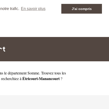
otre trafic.
En savoir plus
J'ai compris
rt
ns le département
Somme
. Trouvez tous les
Étricourt-Manancourt
s recherchiez à
?