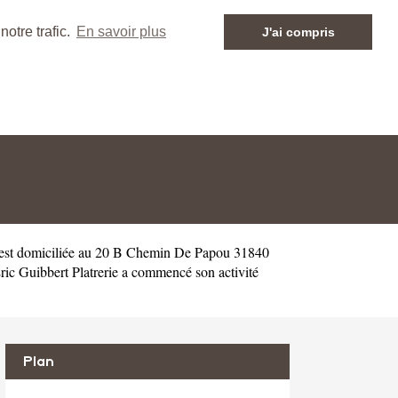
otre trafic.
En savoir plus
J'ai compris
est domiciliée au 20 B Chemin De Papou 31840
ic Guibbert Platrerie a commencé son activité
Plan