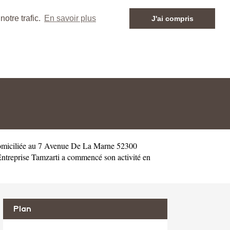
otre trafic.
En savoir plus
J'ai compris
omiciliée au 7 Avenue De La Marne 52300
ntreprise Tamzarti a commencé son activité en
Plan