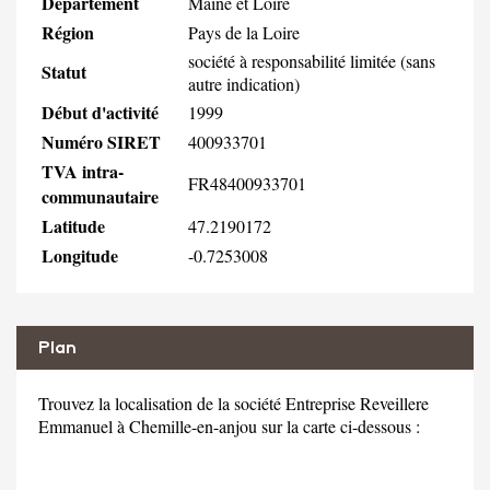
Département
Maine et Loire
Région
Pays de la Loire
société à responsabilité limitée (sans
Statut
autre indication)
Début d'activité
1999
Numéro SIRET
400933701
TVA intra-
FR48400933701
communautaire
Latitude
47.2190172
Longitude
-0.7253008
Plan
Trouvez la localisation de la société Entreprise Reveillere
Emmanuel à Chemille-en-anjou sur la carte ci-dessous :