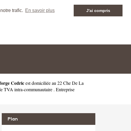
otre trafic.
En savoir plus
J'ai compris
forge Cedric
est domiciliée au 22 Che De La
e TVA intra-communautaire . Entreprise
Plan