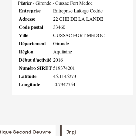
Plâtrier
›
Gironde
›
Cussac Fort Medoc
Entreprise
Entreprise Laforge Cedric
Adresse
22 CHE DE LA LANDE
Code postal
33460
Ville
CUSSAC FORT MEDOC
Département
Gironde
Région
Aquitaine
Début d'activité
2016
Numéro SIRET
519374201
Latitude
45.1145273
Longitude
-0.7347754
ntique Second Oeuvre
Jrpj