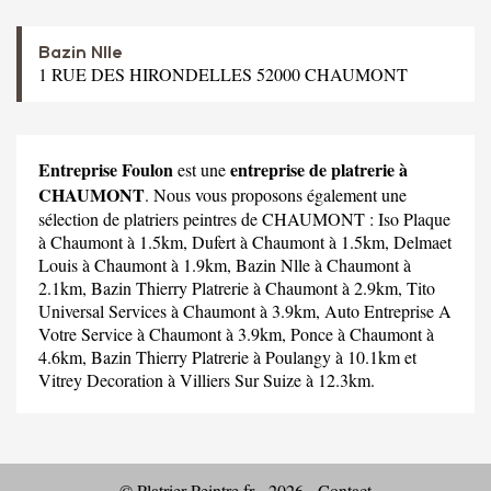
Bazin Nlle
1 RUE DES HIRONDELLES 52000 CHAUMONT
Entreprise Foulon
entreprise de platrerie à
est une
CHAUMONT
. Nous vous proposons également une
sélection de platriers peintres de CHAUMONT :
Iso Plaque
à Chaumont à 1.5km,
Dufert
à Chaumont à 1.5km,
Delmaet
Louis
à Chaumont à 1.9km,
Bazin Nlle
à Chaumont à
2.1km,
Bazin Thierry Platrerie
à Chaumont à 2.9km,
Tito
Universal Services
à Chaumont à 3.9km,
Auto Entreprise A
Votre Service
à Chaumont à 3.9km,
Ponce
à Chaumont à
4.6km,
Bazin Thierry Platrerie
à Poulangy à 10.1km et
Vitrey Decoration
à Villiers Sur Suize à 12.3km.
© Platrier-Peintre.fr - 2026 -
Contact