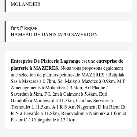
MOLANDIER
Art Plaque
HAMEAU DE DANIS 09700 SAVERDUN
Entreprise De Platrerie Lagrange
entreprise de
est une
platrerie à MAZERES
. Nous vous proposons également
une sélection de platriers peintres de MAZERES :
Batiplak
Sas
à Mazeres à 0.7km,
Sci Maizy
à Mazeres à 0.9km,
M P
Amenagements
à Molandier à 3.5km,
Art Plaque
à
Saverdun à 5km,
F L 2m
à Calmont à 5.4km,
Eurl
Gandolfo
à Montgeard à 11.3km,
Cambus Services
à
Tremoulet à 11.5km,
A I R S Am Nagement D Int Rieur Et
R N
à Lagarde à 11.8km,
Renovadom
à Nailloux à 13km et
Pastor C
à Cintegabelle à 13.1km.